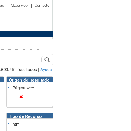
idad
|
Mapa web
|
Contacto
.603.451
resultados
|
Ayuda
Origen del resultado
Página web
Tipo de Recurso
html