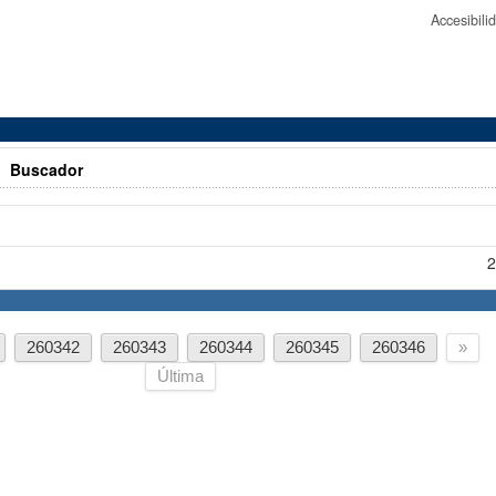
Accesibil
>
Buscador
2
260342
260343
260344
260345
260346
»
Última