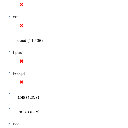
san
eucd (11.436)
hpae
telccpt
apjs (1.037)
transp (675)
ece