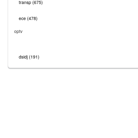
transp (675)
ece (478)
optv
dsidj (191)