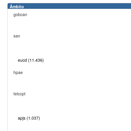
Ámbito
gobcan
san
eucd (11.436)
hpae
telccpt
apjs (1.037)