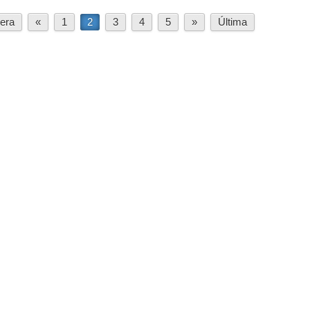
era
«
1
2
3
4
5
»
Última