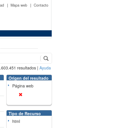
idad
|
Mapa web
|
Contacto
.603.451
resultados
|
Ayuda
Origen del resultado
Página web
Tipo de Recurso
html