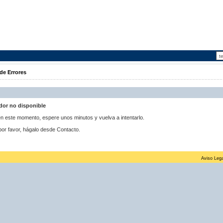
de Errores
idor no disponible
 en este momento, espere unos minutos y vuelva a intentarlo.
por favor, hágalo desde Contacto.
Aviso Lega