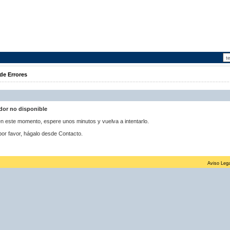
de Errores
idor no disponible
 en este momento, espere unos minutos y vuelva a intentarlo.
por favor, hágalo desde Contacto.
Aviso Lega