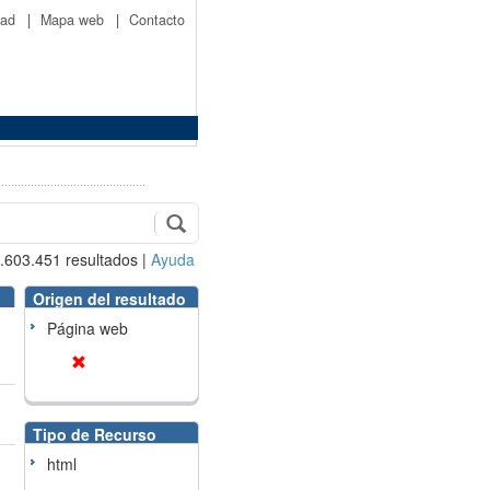
idad
|
Mapa web
|
Contacto
.603.451
resultados
|
Ayuda
Origen del resultado
Página web
Tipo de Recurso
html