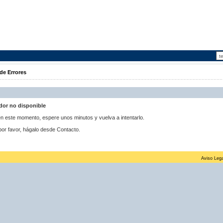
de Errores
idor no disponible
 en este momento, espere unos minutos y vuelva a intentarlo.
por favor, hágalo desde Contacto.
Aviso Lega