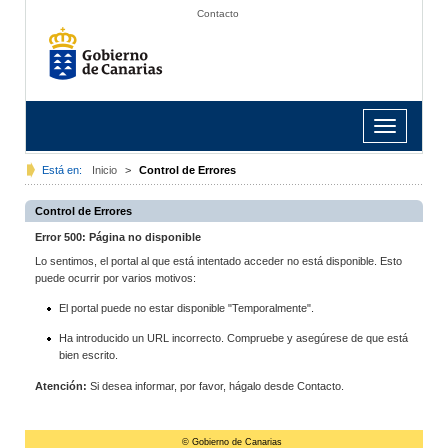
Contacto
Toggle
navigation
Está en:
Inicio
>
Control de Errores
Control de Errores
Error 500: Página no disponible
Lo sentimos, el portal al que está intentado acceder no está disponible. Esto
puede ocurrir por varios motivos:
El portal puede no estar disponible "Temporalmente".
Ha introducido un URL incorrecto. Compruebe y asegúrese de que está
bien escrito.
Atención:
Si desea informar, por favor, hágalo desde Contacto.
© Gobierno de Canarias