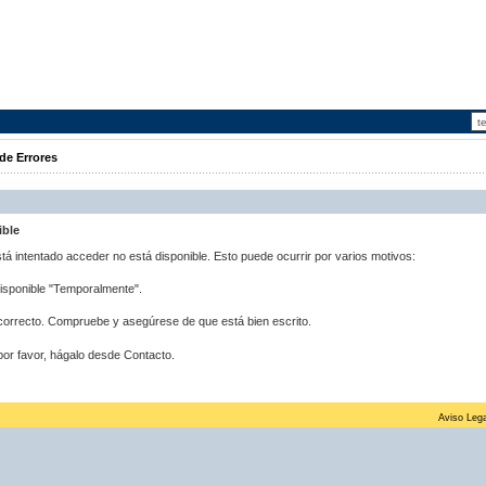
de Errores
ible
stá intentado acceder no está disponible. Esto puede ocurrir por varios motivos:
disponible "Temporalmente".
correcto. Compruebe y asegúrese de que está bien escrito.
por favor, hágalo desde Contacto.
Aviso Lega