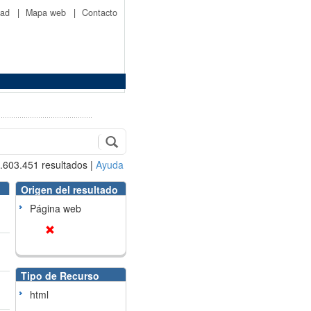
idad
|
Mapa web
|
Contacto
.603.451
resultados
|
Ayuda
Origen del resultado
Página web
Tipo de Recurso
html