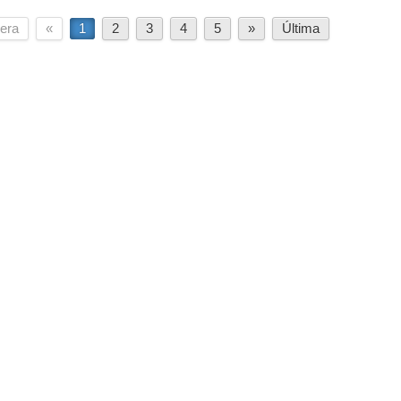
era
«
1
2
3
4
5
»
Última