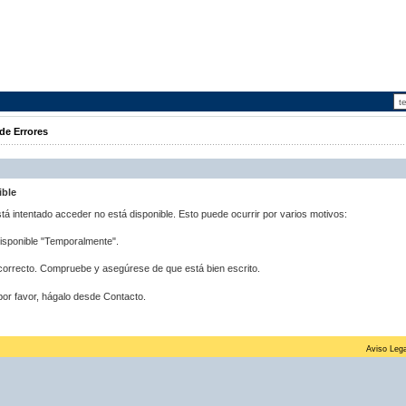
de Errores
ible
stá intentado acceder no está disponible. Esto puede ocurrir por varios motivos:
disponible "Temporalmente".
correcto. Compruebe y asegúrese de que está bien escrito.
por favor, hágalo desde Contacto.
Aviso Lega