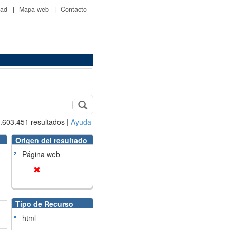
idad
|
Mapa web
|
Contacto
.603.451
resultados
|
Ayuda
Origen del resultado
Página web
Tipo de Recurso
html