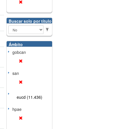
Buscar solo por título
Ámbito
gobcan
san
eucd (11.436)
hpae