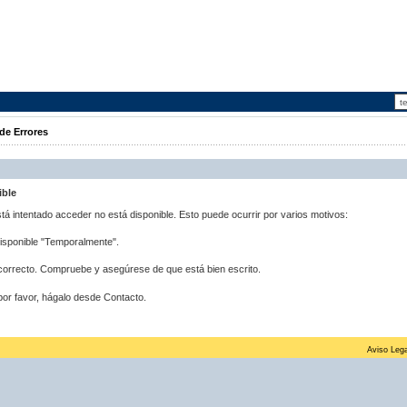
de Errores
ible
stá intentado acceder no está disponible. Esto puede ocurrir por varios motivos:
disponible "Temporalmente".
correcto. Compruebe y asegúrese de que está bien escrito.
por favor, hágalo desde Contacto.
Aviso Lega