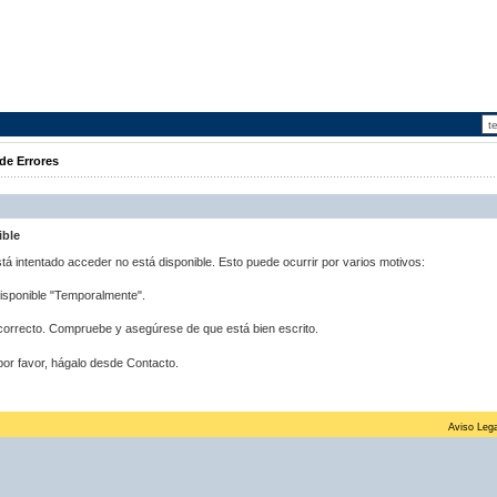
de Errores
ible
stá intentado acceder no está disponible. Esto puede ocurrir por varios motivos:
disponible "Temporalmente".
correcto. Compruebe y asegúrese de que está bien escrito.
por favor, hágalo desde Contacto.
Aviso Lega