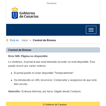
Contacto
Toggle
navigation
Está en:
Inicio
>
Control de Errores
Control de Errores
Error 500: Página no disponible
Lo sentimos, el portal al que está intentado acceder no está disponible. Esto
puede ocurrir por varios motivos:
El portal puede no estar disponible "Temporalmente".
Ha introducido un URL incorrecto. Compruebe y asegúrese de que está
bien escrito.
Atención:
Si desea informar, por favor, hágalo desde Contacto.
© Gobierno de Canarias