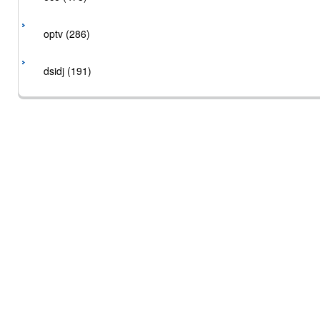
optv (286)
dsidj (191)