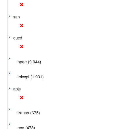
san
eucd
hpae (9.944)
telccpt (1.931)
apjs
transp (675)
ece (478)