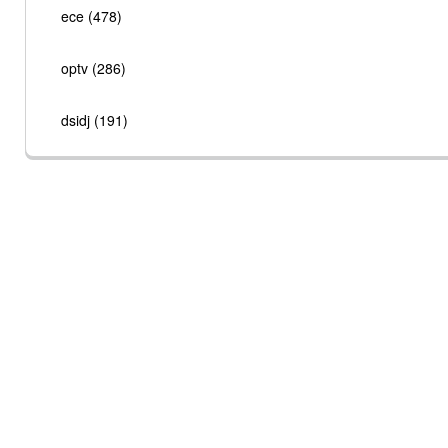
ece (478)
optv (286)
dsidj (191)