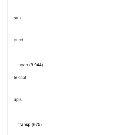
san
eucd
hpae (9.944)
telccpt
apjs
transp (675)