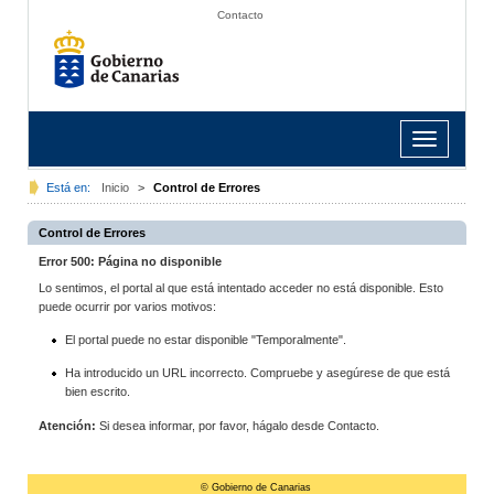
Contacto
Toggle
navigation
Está en:
Inicio
>
Control de Errores
Control de Errores
Error 500: Página no disponible
Lo sentimos, el portal al que está intentado acceder no está disponible. Esto
puede ocurrir por varios motivos:
El portal puede no estar disponible "Temporalmente".
Ha introducido un URL incorrecto. Compruebe y asegúrese de que está
bien escrito.
Atención:
Si desea informar, por favor, hágalo desde Contacto.
© Gobierno de Canarias