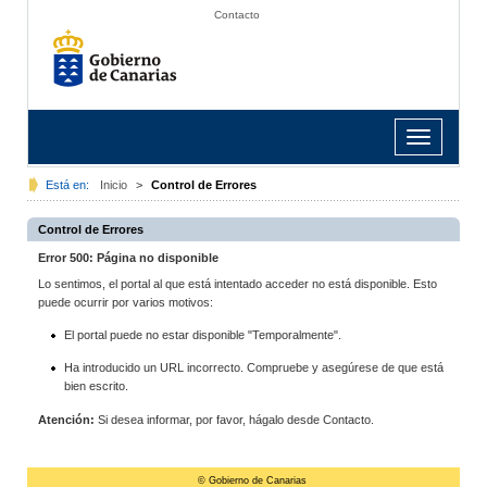
Contacto
Toggle
navigation
Está en:
Inicio
>
Control de Errores
Control de Errores
Error 500: Página no disponible
Lo sentimos, el portal al que está intentado acceder no está disponible. Esto
puede ocurrir por varios motivos:
El portal puede no estar disponible "Temporalmente".
Ha introducido un URL incorrecto. Compruebe y asegúrese de que está
bien escrito.
Atención:
Si desea informar, por favor, hágalo desde Contacto.
© Gobierno de Canarias