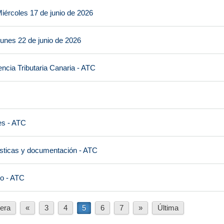
iércoles 17 de junio de 2026
unes 22 de junio de 2026
ncia Tributaria Canaria - ATC
es - ATC
ísticas y documentación - ATC
io - ATC
era
«
3
4
5
6
7
»
Última