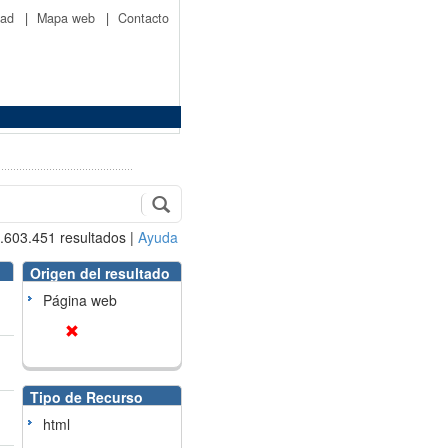
idad
|
Mapa web
|
Contacto
.603.451
resultados
|
Ayuda
Origen del resultado
Página web
Tipo de Recurso
html