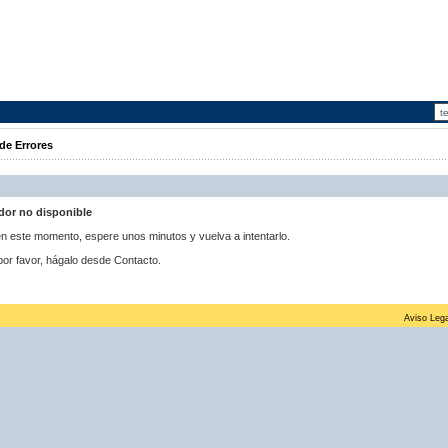
de Errores
idor no disponible
 en este momento, espere unos minutos y vuelva a intentarlo.
por favor, hágalo desde Contacto.
Aviso Lega