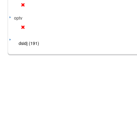
optv
dsidj (191)