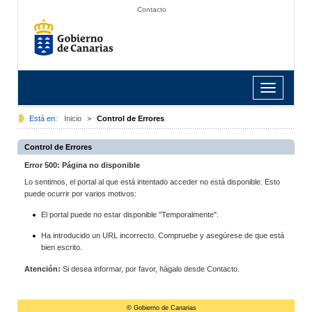
Contacto
Toggle
navigation
Está en:
Inicio
>
Control de Errores
Control de Errores
Error 500: Página no disponible
Lo sentimos, el portal al que está intentado acceder no está disponible. Esto
puede ocurrir por varios motivos:
El portal puede no estar disponible "Temporalmente".
Ha introducido un URL incorrecto. Compruebe y asegúrese de que está
bien escrito.
Atención:
Si desea informar, por favor, hágalo desde Contacto.
© Gobierno de Canarias