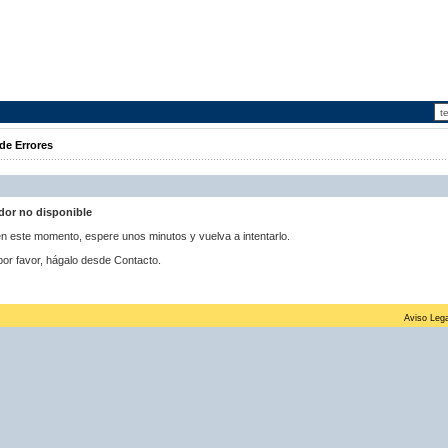
de Errores
idor no disponible
 en este momento, espere unos minutos y vuelva a intentarlo.
por favor, hágalo desde Contacto.
Aviso Lega