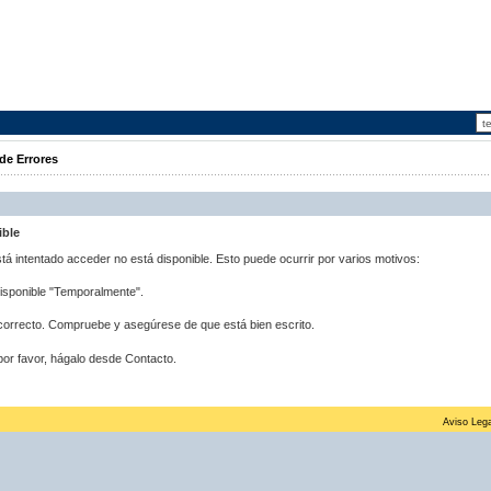
de Errores
ible
stá intentado acceder no está disponible. Esto puede ocurrir por varios motivos:
disponible "Temporalmente".
correcto. Compruebe y asegúrese de que está bien escrito.
por favor, hágalo desde Contacto.
Aviso Lega