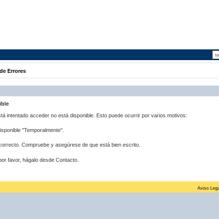
de Errores
ible
stá intentado acceder no está disponible. Esto puede ocurrir por varios motivos:
disponible "Temporalmente".
correcto. Compruebe y asegúrese de que está bien escrito.
por favor, hágalo desde Contacto.
Aviso Lega