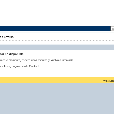
de Errores
idor no disponible
 en este momento, espere unos minutos y vuelva a intentarlo.
por favor, hágalo desde Contacto.
Aviso Lega