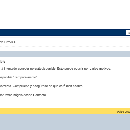
de Errores
ible
stá intentado acceder no está disponible. Esto puede ocurrir por varios motivos:
disponible "Temporalmente".
correcto. Compruebe y asegúrese de que está bien escrito.
por favor, hágalo desde Contacto.
Aviso Lega