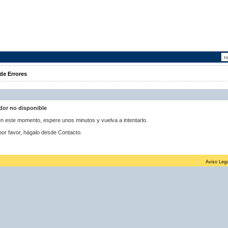
de Errores
idor no disponible
 en este momento, espere unos minutos y vuelva a intentarlo.
por favor, hágalo desde Contacto.
Aviso Lega