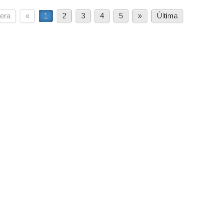
era
«
1
2
3
4
5
»
Última