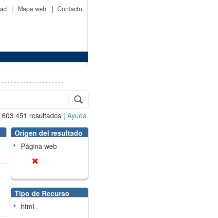
idad
|
Mapa web
|
Contacto
.603.451
resultados
|
Ayuda
Origen del resultado
Página web
Tipo de Recurso
html