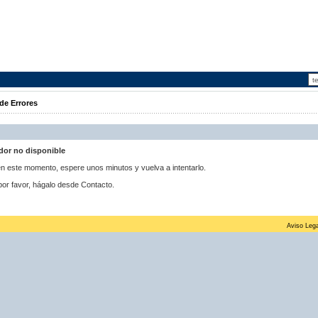
de Errores
idor no disponible
 en este momento, espere unos minutos y vuelva a intentarlo.
por favor, hágalo desde Contacto.
Aviso Lega