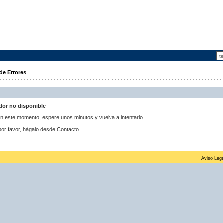
de Errores
idor no disponible
 en este momento, espere unos minutos y vuelva a intentarlo.
por favor, hágalo desde Contacto.
Aviso Lega