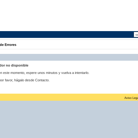
de Errores
idor no disponible
 en este momento, espere unos minutos y vuelva a intentarlo.
por favor, hágalo desde Contacto.
Aviso Lega