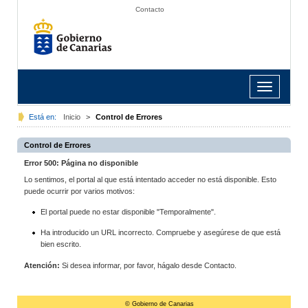
Contacto
Toggle
navigation
Está en:
Inicio
>
Control de Errores
Control de Errores
Error 500: Página no disponible
Lo sentimos, el portal al que está intentado acceder no está disponible. Esto
puede ocurrir por varios motivos:
El portal puede no estar disponible "Temporalmente".
Ha introducido un URL incorrecto. Compruebe y asegúrese de que está
bien escrito.
Atención:
Si desea informar, por favor, hágalo desde Contacto.
© Gobierno de Canarias