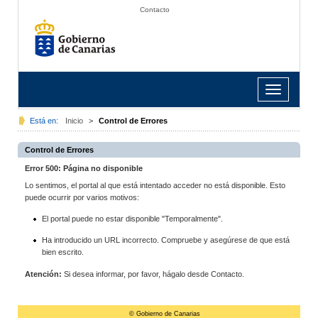
Contacto
Toggle
navigation
Está en:
Inicio
>
Control de Errores
Control de Errores
Error 500: Página no disponible
Lo sentimos, el portal al que está intentado acceder no está disponible. Esto
puede ocurrir por varios motivos:
El portal puede no estar disponible "Temporalmente".
Ha introducido un URL incorrecto. Compruebe y asegúrese de que está
bien escrito.
Atención:
Si desea informar, por favor, hágalo desde Contacto.
© Gobierno de Canarias