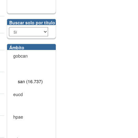
Buscar solo por título
Ámbito
gobcan
san (16.737)
eucd
hpae