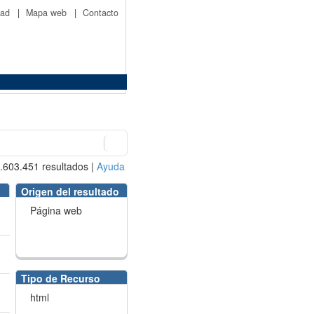
idad
|
Mapa web
|
Contacto
.603.451
resultados
|
Ayuda
Origen del resultado
Página web
Tipo de Recurso
html