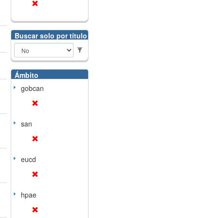
Buscar solo por título
Ámbito
gobcan
san
eucd
hpae