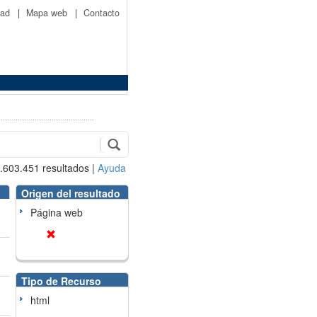
idad
|
Mapa web
|
Contacto
.603.451
resultados
|
Ayuda
Origen del resultado
Página web
Tipo de Recurso
html