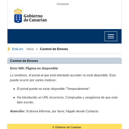
Contacto
Toggle
navigation
Está en:
Inicio
>
Control de Errores
Control de Errores
Error 500: Página no disponible
Lo sentimos, el portal al que está intentado acceder no está disponible. Esto
puede ocurrir por varios motivos:
El portal puede no estar disponible "Temporalmente".
Ha introducido un URL incorrecto. Compruebe y asegúrese de que está
bien escrito.
Atención:
Si desea informar, por favor, hágalo desde Contacto.
© Gobierno de Canarias