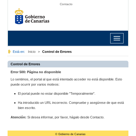
Contacto
Toggle
navigation
Está en:
Inicio
>
Control de Errores
Control de Errores
Error 500: Página no disponible
Lo sentimos, el portal al que está intentado acceder no está disponible. Esto
puede ocurrir por varios motivos:
El portal puede no estar disponible "Temporalmente".
Ha introducido un URL incorrecto. Compruebe y asegúrese de que está
bien escrito.
Atención:
Si desea informar, por favor, hágalo desde Contacto.
© Gobierno de Canarias