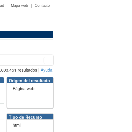
idad
|
Mapa web
|
Contacto
.603.451
resultados
|
Ayuda
Origen del resultado
Página web
Tipo de Recurso
html