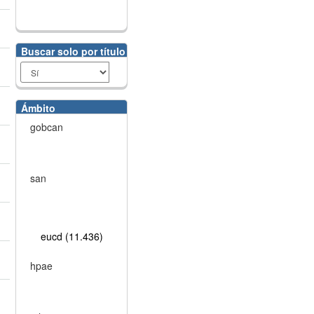
Buscar solo por título
Ámbito
gobcan
san
eucd (11.436)
hpae