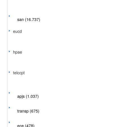
san (16.737)
eucd
hpae
telccpt
apjs (1.037)
transp (675)
ece (478)