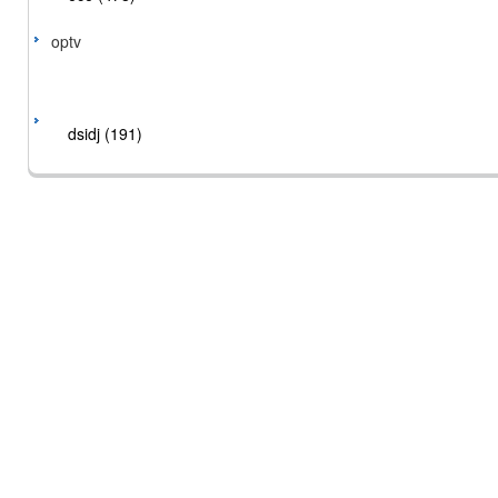
optv
dsidj (191)