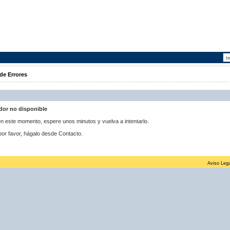
de Errores
idor no disponible
 en este momento, espere unos minutos y vuelva a intentarlo.
por favor, hágalo desde Contacto.
Aviso Lega