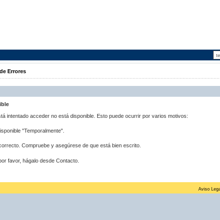
de Errores
ible
stá intentado acceder no está disponible. Esto puede ocurrir por varios motivos:
disponible "Temporalmente".
correcto. Compruebe y asegúrese de que está bien escrito.
por favor, hágalo desde Contacto.
Aviso Lega