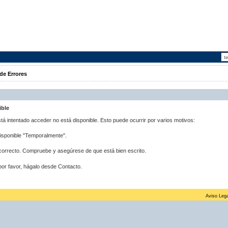
de Errores
ible
stá intentado acceder no está disponible. Esto puede ocurrir por varios motivos:
disponible "Temporalmente".
correcto. Compruebe y asegúrese de que está bien escrito.
por favor, hágalo desde Contacto.
Aviso Lega