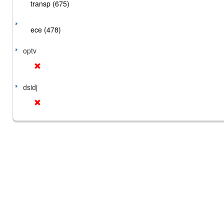
transp (675)
ece (478)
optv
dsidj