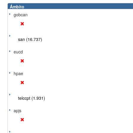
Ámbito
gobcan
san (16.737)
eucd
hpae
telccpt (1.931)
apjs