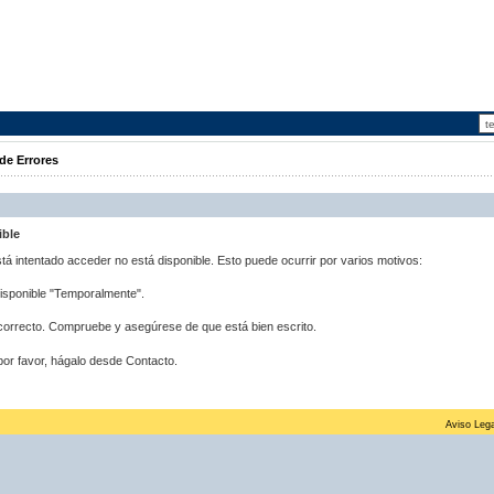
de Errores
ible
stá intentado acceder no está disponible. Esto puede ocurrir por varios motivos:
disponible "Temporalmente".
correcto. Compruebe y asegúrese de que está bien escrito.
por favor, hágalo desde Contacto.
Aviso Lega