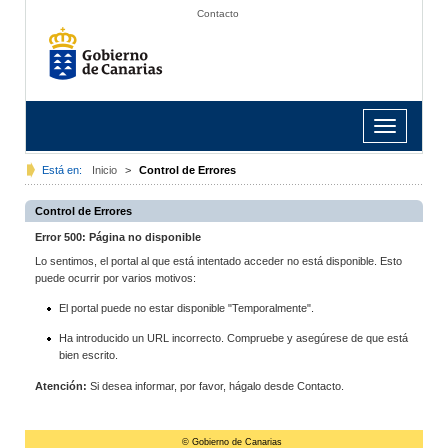
Contacto
Toggle
navigation
Está en:
Inicio
>
Control de Errores
Control de Errores
Error 500: Página no disponible
Lo sentimos, el portal al que está intentado acceder no está disponible. Esto
puede ocurrir por varios motivos:
El portal puede no estar disponible "Temporalmente".
Ha introducido un URL incorrecto. Compruebe y asegúrese de que está
bien escrito.
Atención:
Si desea informar, por favor, hágalo desde Contacto.
© Gobierno de Canarias