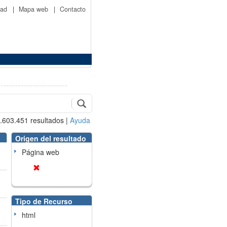
idad
|
Mapa web
|
Contacto
.603.451
resultados
|
Ayuda
Origen del resultado
Página web
Tipo de Recurso
html