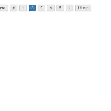
era
«
1
2
3
4
5
»
Última