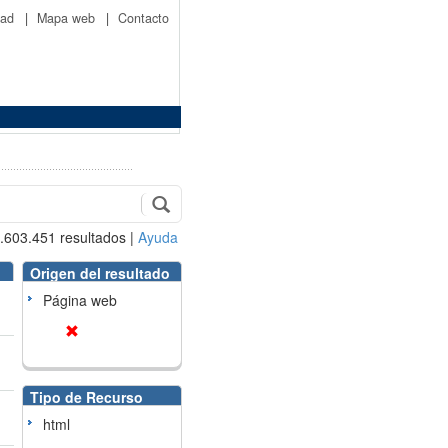
idad
|
Mapa web
|
Contacto
.603.451
resultados
|
Ayuda
Origen del resultado
Página web
Tipo de Recurso
html