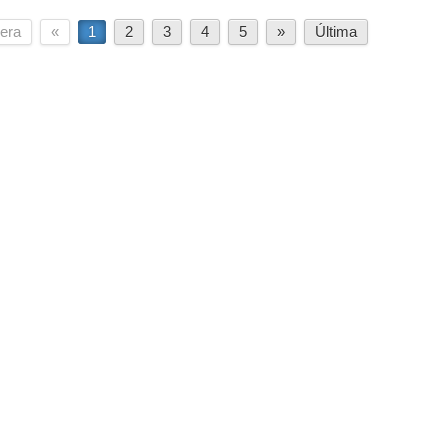
era
«
1
2
3
4
5
»
Última